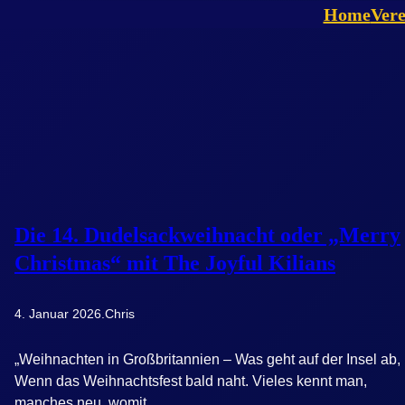
Zum
Home
Vere
Inhalt
springen
Die 14. Dudelsackweihnacht oder „Merry
Christmas“ mit The Joyful Kilians
4. Januar 2026
.
Chris
„Weihnachten in Großbritannien – Was geht auf der Insel ab,
Wenn das Weihnachtsfest bald naht. Vieles kennt man,
manches neu, womit…