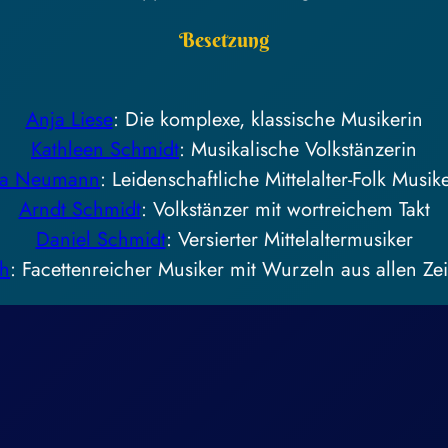
Besetzung
Anja Liese
: Die komplexe, klassische Musikerin
Kathleen Schmidt
: Musikalische Volkstänzerin
na Neumann
: Leidenschaftliche Mittelalter-Folk Musik
Arndt Schmidt
: Volkstänzer mit wortreichem Takt
Daniel Schmidt
: Versierter Mittelaltermusiker
h
: Facettenreicher Musiker mit Wurzeln aus allen Ze