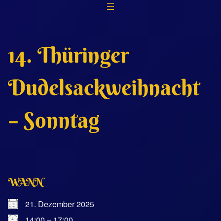
Zum
Inhalt
springen
14. Thüringer
Dudelsackweihnacht
– Sonntag
WANN
21. Dezember 2025
14:00 – 17:00